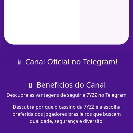
📱 Canal Oficial no Telegram!
📱 Benefícios do Canal
Descubra as vantagens de seguir a 7YZZ no Telegram
Descubra por que o cassino da 7YZZ é a escolha
preferida dos jogadores brasileiros que buscam
qualidade, segurança e diversão.