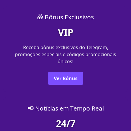
🎁 Bônus Exclusivos
VIP
Receba bônus exclusivos do Telegram,
promoções especiais e códigos promocionais
únicos!
Ver Bônus
📢 Notícias em Tempo Real
24/7