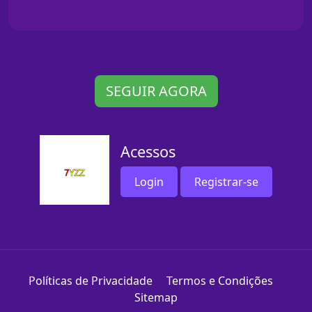
SEGUIR AGORA
Acessos
Login
Registrar-se
Políticas de Privacidade
Termos e Condições
Sitemap