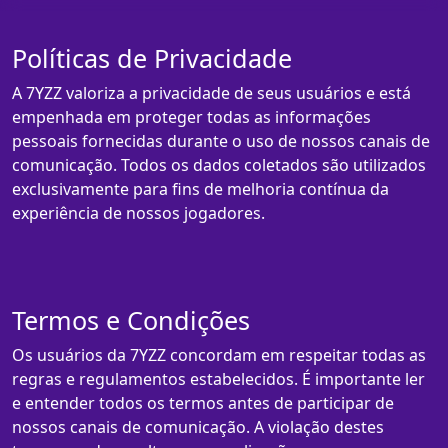
Políticas de Privacidade
A 7YZZ valoriza a privacidade de seus usuários e está
empenhada em proteger todas as informações
pessoais fornecidas durante o uso de nossos canais de
comunicação. Todos os dados coletados são utilizados
exclusivamente para fins de melhoria contínua da
experiência de nossos jogadores.
Termos e Condições
Os usuários da 7YZZ concordam em respeitar todas as
regras e regulamentos estabelecidos. É importante ler
e entender todos os termos antes de participar de
nossos canais de comunicação. A violação destes