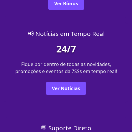
Ver Bônus
📢 Notícias em Tempo Real
24/7
Fique por dentro de todas as novidades,
promoções e eventos da 7SSs em tempo real!
Ver Notícias
💬 Suporte Direto