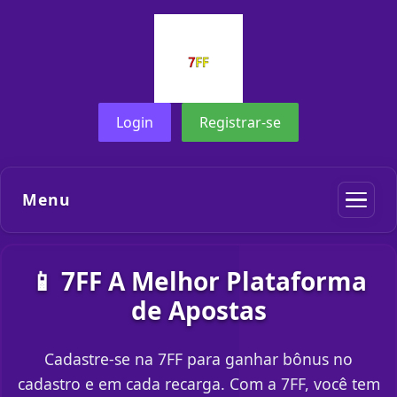
Login
Registrar-se
Menu
📱 7FF A Melhor Plataforma
de Apostas
Cadastre-se na 7FF para ganhar bônus no
cadastro e em cada recarga. Com a 7FF, você tem