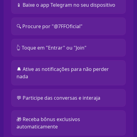
📱 Baixe o app Telegram no seu dispositivo
🔍 Procure por "@7FFOficial"
👆 Toque em "Entrar" ou "Join"
🔔 Ative as notificações para não perder
nada
💬 Participe das conversas e interaja
🎁 Receba bônus exclusivos
automaticamente