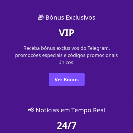
🎁 Bônus Exclusivos
VIP
Receba bônus exclusivos do Telegram,
promoções especiais e códigos promocionais
únicos!
Ver Bônus
📢 Notícias em Tempo Real
24/7