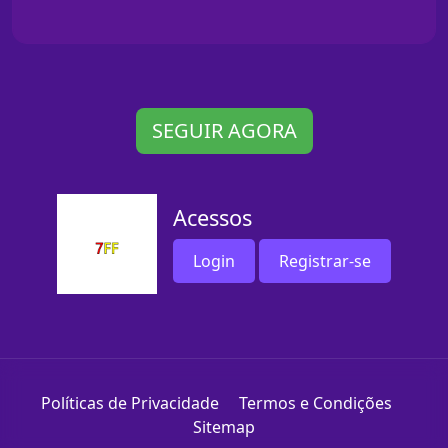
SEGUIR AGORA
Acessos
Login
Registrar-se
Políticas de Privacidade
Termos e Condições
Sitemap