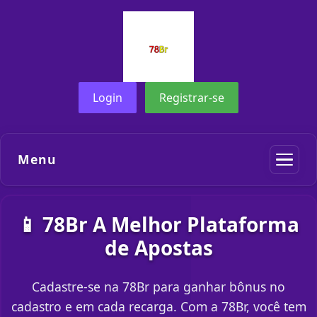
Login
Registrar-se
Menu
📱 78Br A Melhor Plataforma
de Apostas
Cadastre-se na 78Br para ganhar bônus no
cadastro e em cada recarga. Com a 78Br, você tem