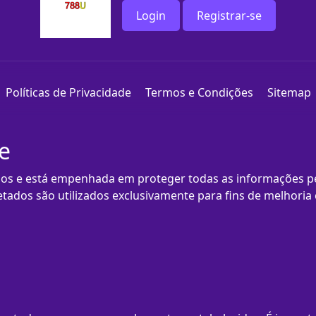
Login
Registrar-se
Políticas de Privacidade
Termos e Condições
Sitemap
de
rios e está empenhada em proteger todas as informações p
tados são utilizados exclusivamente para fins de melhoria