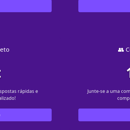
reto
👥 
t
espostas rápidas e
Junte-se a uma com
lizado!
compa
e