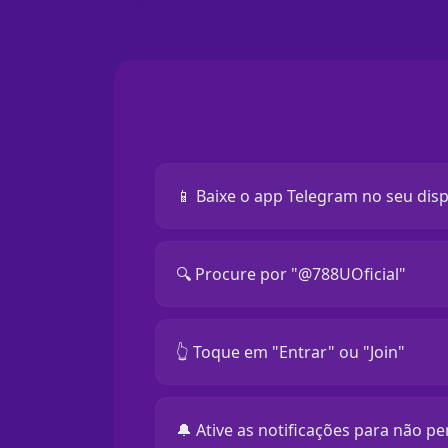
📱 Baixe o app Telegram no seu disp
🔍 Procure por "@788UOficial"
👆 Toque em "Entrar" ou "Join"
🔔 Ative as notificações para não p