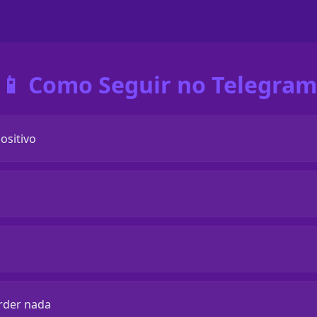
📱 Como Seguir no Telegram
ositivo
erder nada