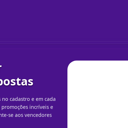
r
postas
 no cadastro e em cada
 promoções incríveis e
unte-se aos vencedores