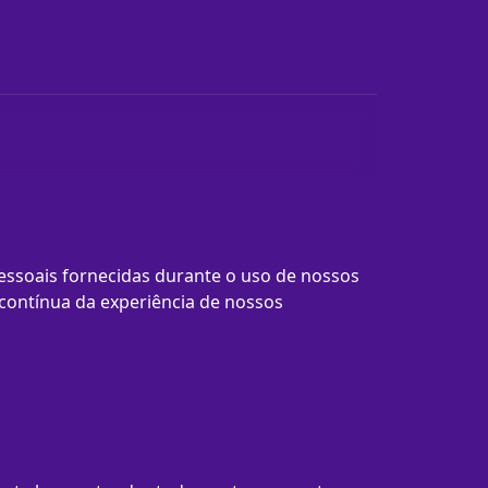
essoais fornecidas durante o uso de nossos
 contínua da experiência de nossos