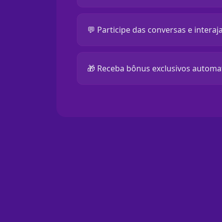
💬 Participe das conversas e interaj
🎁 Receba bônus exclusivos autom