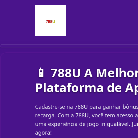
📱 788U A Melho
Plataforma de A
Cadastre-se na 788U para ganhar bônus
recarga. Com a 788U, você tem acesso a
uma experiência de jogo inigualável. J
agora!