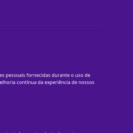
es pessoais fornecidas durante o uso de
elhoria contínua da experiência de nossos