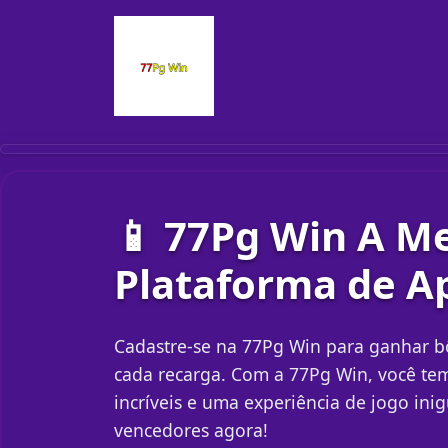
📱 77Pg Win A M
Plataforma de A
Cadastre-se na 77Pg Win para ganhar b
cada recarga. Com a 77Pg Win, você te
incríveis e uma experiência de jogo inig
vencedores agora!