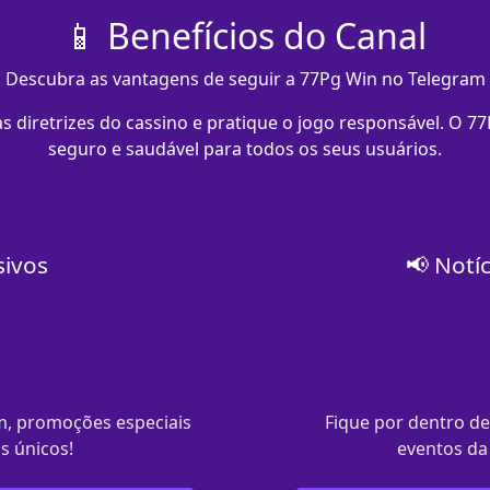
📱 Benefícios do Canal
Descubra as vantagens de seguir a 77Pg Win no Telegram
s diretrizes do cassino e pratique o jogo responsável. O
seguro e saudável para todos os seus usuários.
sivos
📢 Notí
m, promoções especiais
Fique por dentro d
s únicos!
eventos da