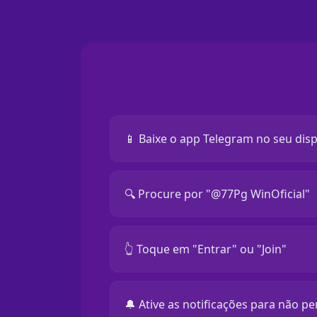
📱 Baixe o app Telegram no seu disp
🔍 Procure por "@77Pg WinOficial"
👆 Toque em "Entrar" ou "Join"
🔔 Ative as notificações para não p