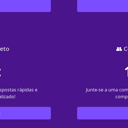
reto
👥 
t
espostas rápidas e
Junte-se a uma com
lizado!
compa
e