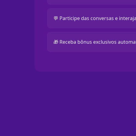
💬 Participe das conversas e interaj
🎁 Receba bônus exclusivos autom