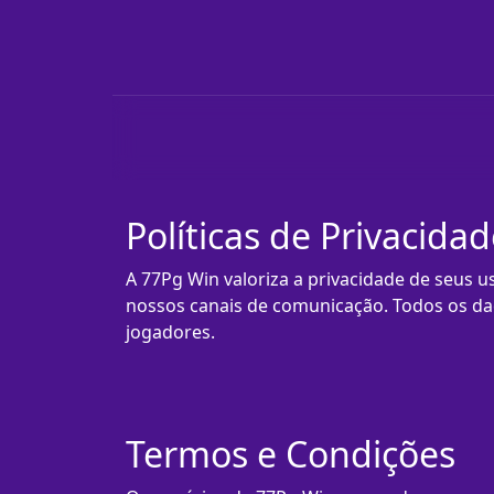
Políticas de Privacida
A 77Pg Win valoriza a privacidade de seus 
nossos canais de comunicação. Todos os dad
jogadores.
Termos e Condições