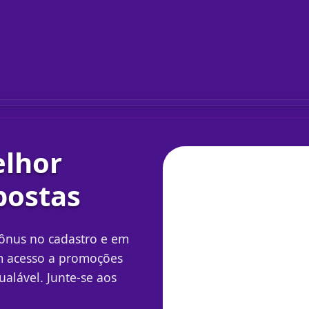
elhor
postas
ônus no cadastro e em
m acesso a promoções
ualável. Junte-se aos