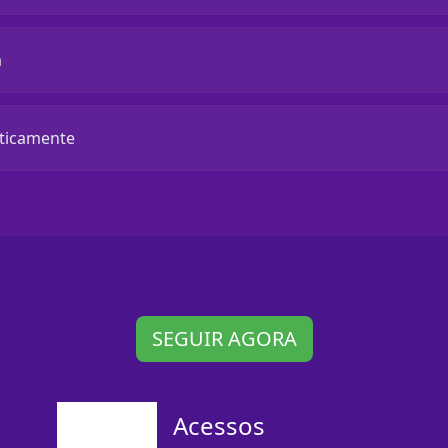
a
aticamente
SEGUIR AGORA
Acessos