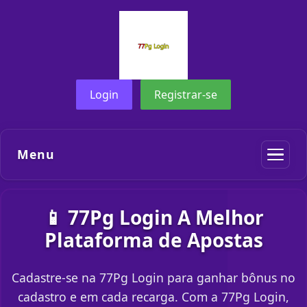
Login
Registrar-se
Menu
📱 77Pg Login A Melhor
Plataforma de Apostas
Cadastre-se na 77Pg Login para ganhar bônus no
cadastro e em cada recarga. Com a 77Pg Login,