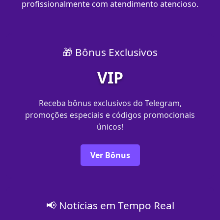
profissionalmente com atendimento atencioso.
🎁 Bônus Exclusivos
VIP
Receba bônus exclusivos do Telegram,
promoções especiais e códigos promocionais
únicos!
Ver Bônus
📢 Notícias em Tempo Real