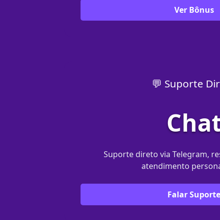
Ver Bônus
💬 Suporte Di
Cha
Suporte direto via Telegram, r
atendimento persona
Falar Suport