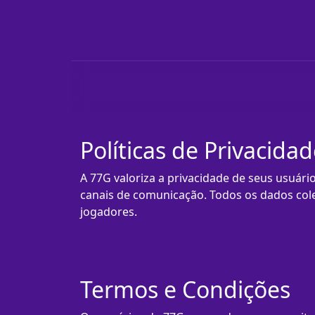
Políticas de Privacida
A 77G valoriza a privacidade de seus usuár
canais de comunicação. Todos os dados cole
jogadores.
Termos e Condições