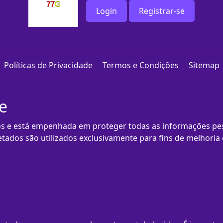
Login
Registrar-se
Políticas de Privacidade
Termos e Condições
Sitemap
de
ios e está empenhada em proteger todas as informações pe
tados são utilizados exclusivamente para fins de melhoria