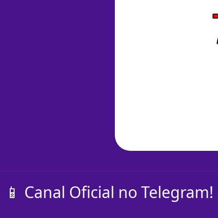
📱 Canal Oficial no Telegram!