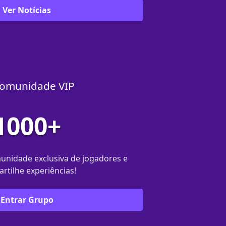
Ver Notícias
Comunidade VIP
1000+
unidade exclusiva de jogadores e
rtilhe experiências!
Entrar Grupo