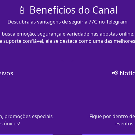
📱 Benefícios do Canal
Descubra as vantagens de seguir a 77G no Telegram
busca emoção, segurança e variedade nas apostas online
e suporte confiável, ela se destaca como uma das melhore
sivos
📢 Notí
m, promoções especiais
Fique por dentro d
s únicos!
eventos