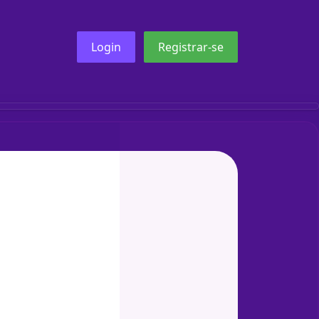
Login
Registrar-se