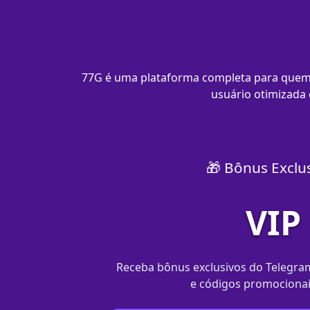
77G é uma plataforma completa para quem 
usuário otimizada 
🎁 Bônus Exclu
VIP
Receba bônus exclusivos do Telegra
e códigos promocionai