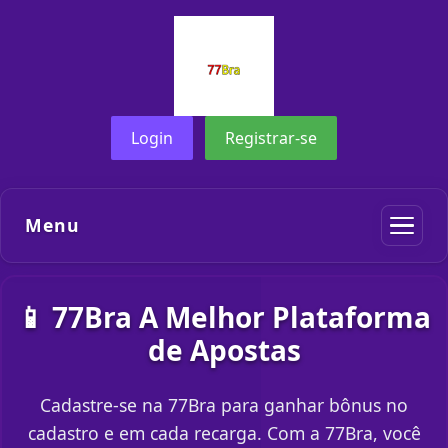
Login
Registrar-se
Menu
📱 77Bra A Melhor Plataforma
de Apostas
Cadastre-se na 77Bra para ganhar bônus no
cadastro e em cada recarga. Com a 77Bra, você