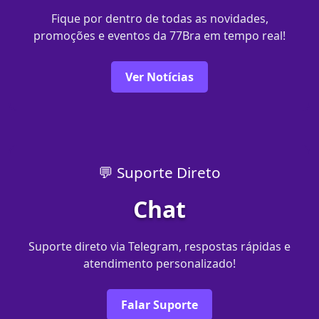
Fique por dentro de todas as novidades,
promoções e eventos da 77Bra em tempo real!
Ver Notícias
💬 Suporte Direto
Chat
Suporte direto via Telegram, respostas rápidas e
atendimento personalizado!
Falar Suporte