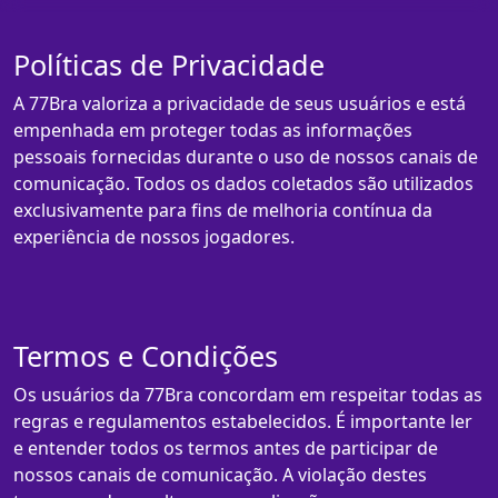
Políticas de Privacidade
A 77Bra valoriza a privacidade de seus usuários e está
empenhada em proteger todas as informações
pessoais fornecidas durante o uso de nossos canais de
comunicação. Todos os dados coletados são utilizados
exclusivamente para fins de melhoria contínua da
experiência de nossos jogadores.
Termos e Condições
Os usuários da 77Bra concordam em respeitar todas as
regras e regulamentos estabelecidos. É importante ler
e entender todos os termos antes de participar de
nossos canais de comunicação. A violação destes