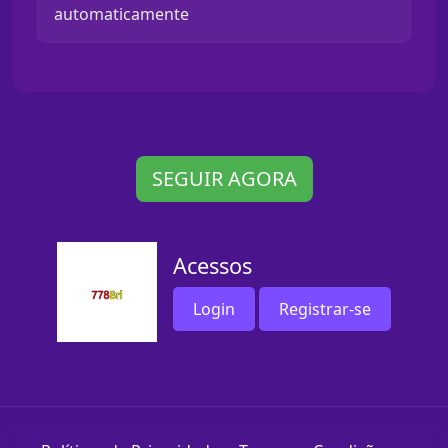
automaticamente
SEGUIR AGORA
Acessos
Login
Registrar-se