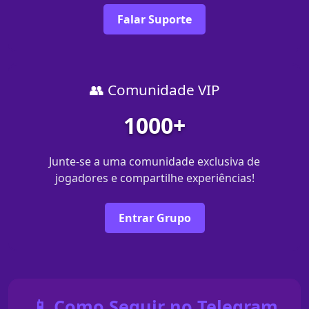
Falar Suporte
👥 Comunidade VIP
1000+
Junte-se a uma comunidade exclusiva de
jogadores e compartilhe experiências!
Entrar Grupo
📱 Como Seguir no Telegram