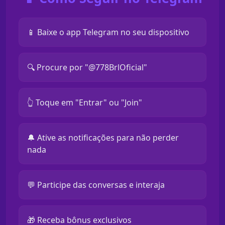
📱 Baixe o app Telegram no seu dispositivo
🔍 Procure por "@778BrlOficial"
👆 Toque em "Entrar" ou "Join"
🔔 Ative as notificações para não perder
nada
💬 Participe das conversas e interaja
🎁 Receba bônus exclusivos