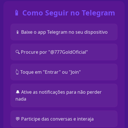
📱 Como Seguir no Telegram
📱 Baixe o app Telegram no seu dispositivo
🔍 Procure por "@777GoldOficial"
👆 Toque em "Entrar" ou "Join"
🔔 Ative as notificações para não perder
nada
💬 Participe das conversas e interaja