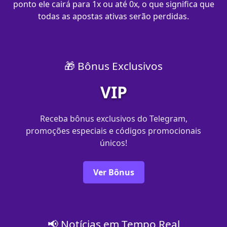
ponto ele cairá para 1x ou até 0x, o que significa que
todas as apostas ativas serão perdidas.
🎁 Bônus Exclusivos
VIP
Receba bônus exclusivos do Telegram,
promoções especiais e códigos promocionais
únicos!
Ver Bônus
📢 Notícias em Tempo Real