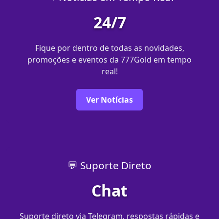
24/7
Fique por dentro de todas as novidades,
promoções e eventos da 777Gold em tempo
real!
Ver Notícias
💬 Suporte Direto
Chat
Suporte direto via Telegram, respostas rápidas e