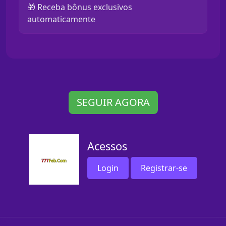
🎁 Receba bônus exclusivos
automaticamente
SEGUIR AGORA
Acessos
Login
Registrar-se