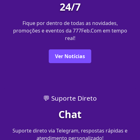
24/7
Fique por dentro de todas as novidades,
promoções e eventos da 777Feb.Com em tempo
real!
Ver Notícias
💬 Suporte Direto
Chat
Suporte direto via Telegram, respostas rápidas e
atendimento personalizado!