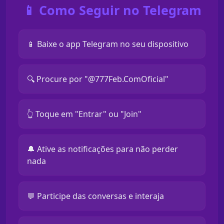
📱 Como Seguir no Telegram
📱 Baixe o app Telegram no seu dispositivo
🔍 Procure por "@777Feb.ComOficial"
👆 Toque em "Entrar" ou "Join"
🔔 Ative as notificações para não perder
nada
💬 Participe das conversas e interaja