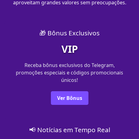
aproveitam grandes valores sem preocupações.
🎁 Bônus Exclusivos
VIP
Receba bônus exclusivos do Telegram,
promoções especiais e códigos promocionais
únicos!
Ver Bônus
📢 Notícias em Tempo Real