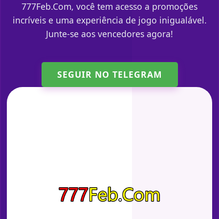
777Feb.Com, você tem acesso a promoções
incríveis e uma experiência de jogo inigualável.
Junte-se aos vencedores agora!
SEGUIR NO TELEGRAM