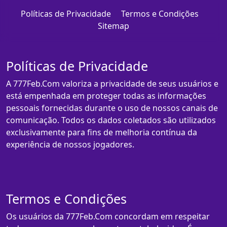
Políticas de Privacidade
Termos e Condições
Sitemap
Políticas de Privacidade
A 777Feb.Com valoriza a privacidade de seus usuários e
está empenhada em proteger todas as informações
pessoais fornecidas durante o uso de nossos canais de
comunicação. Todos os dados coletados são utilizados
exclusivamente para fins de melhoria contínua da
experiência de nossos jogadores.
Termos e Condições
Os usuários da 777Feb.Com concordam em respeitar