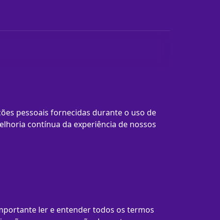
ões pessoais fornecidas durante o uso de
elhoria contínua da experiência de nossos
mportante ler e entender todos os termos