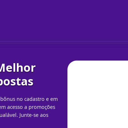
Melhor
postas
 bônus no cadastro e em
tem acesso a promoções
ualável. Junte-se aos