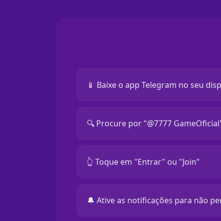
📱 Baixe o app Telegram no seu disp
🔍 Procure por "@7777 GameOficial
👆 Toque em "Entrar" ou "Join"
🔔 Ative as notificações para não p