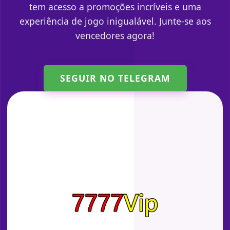
tem acesso a promoções incríveis e uma
experiência de jogo inigualável. Junte-se aos
vencedores agora!
SEGUIR NO TELEGRAM