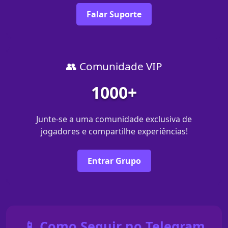
Falar Suporte
👥 Comunidade VIP
1000+
Junte-se a uma comunidade exclusiva de
jogadores e compartilhe experiências!
Entrar Grupo
📱 Como Seguir no Telegram