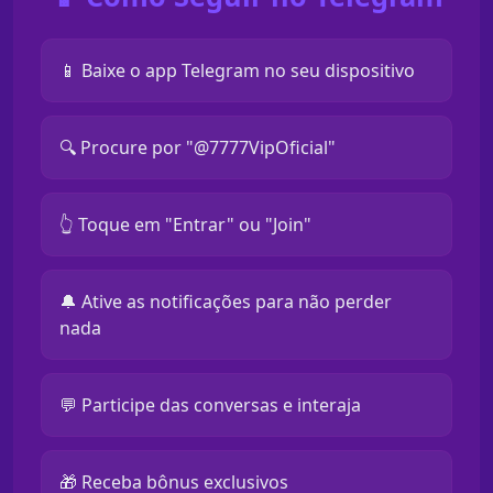
📱 Baixe o app Telegram no seu dispositivo
🔍 Procure por "@7777VipOficial"
👆 Toque em "Entrar" ou "Join"
🔔 Ative as notificações para não perder
nada
💬 Participe das conversas e interaja
🎁 Receba bônus exclusivos