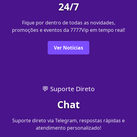
24/7
Fique por dentro de todas as novidades,
promoções e eventos da 7777Vip em tempo real!
Ver Notícias
💬 Suporte Direto
Chat
Suporte direto via Telegram, respostas rápidas e
atendimento personalizado!