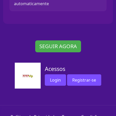
automaticamente
SEGUIR AGORA
Acessos
Login
Registrar-se