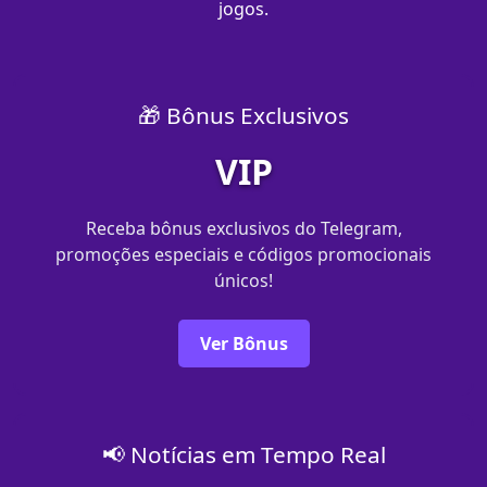
jogos.
🎁 Bônus Exclusivos
VIP
Receba bônus exclusivos do Telegram,
promoções especiais e códigos promocionais
únicos!
Ver Bônus
📢 Notícias em Tempo Real