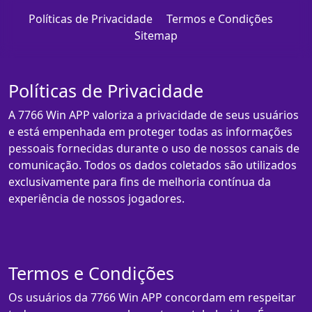
Políticas de Privacidade
Termos e Condições
Sitemap
Políticas de Privacidade
A 7766 Win APP valoriza a privacidade de seus usuários
e está empenhada em proteger todas as informações
pessoais fornecidas durante o uso de nossos canais de
comunicação. Todos os dados coletados são utilizados
exclusivamente para fins de melhoria contínua da
experiência de nossos jogadores.
Termos e Condições
Os usuários da 7766 Win APP concordam em respeitar