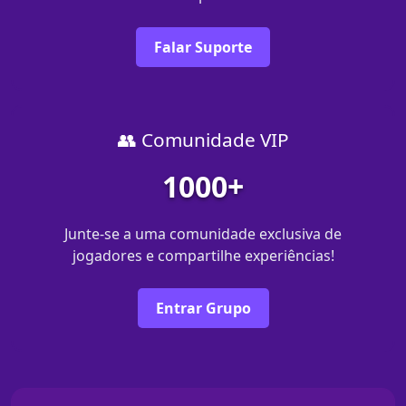
Falar Suporte
👥 Comunidade VIP
1000+
Junte-se a uma comunidade exclusiva de
jogadores e compartilhe experiências!
Entrar Grupo