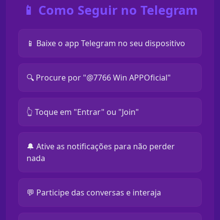
📱 Como Seguir no Telegram
📱 Baixe o app Telegram no seu dispositivo
🔍 Procure por "@7766 Win APPOficial"
👆 Toque em "Entrar" ou "Join"
🔔 Ative as notificações para não perder
nada
💬 Participe das conversas e interaja