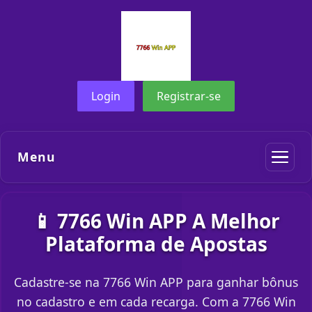
Login
Registrar-se
Menu
📱 7766 Win APP A Melhor
Plataforma de Apostas
Cadastre-se na 7766 Win APP para ganhar bônus
no cadastro e em cada recarga. Com a 7766 Win