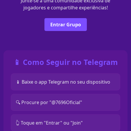
Junte-se a uma comunidade exclusiva de
jogadores e compartilhe experiências!
Entrar Grupo
📱 Como Seguir no Telegram
📱 Baixe o app Telegram no seu dispositivo
🔍 Procure por "@7696Oficial"
👆 Toque em "Entrar" ou "Join"