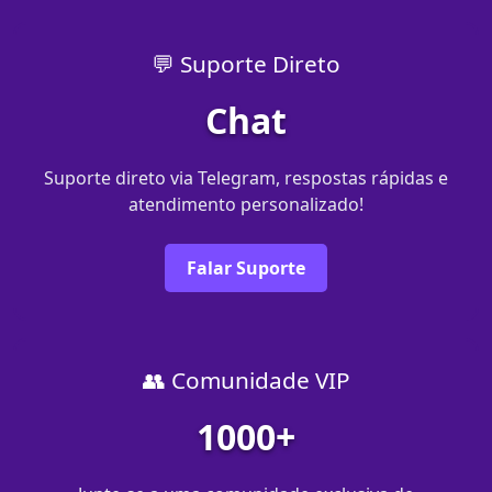
💬 Suporte Direto
Chat
Suporte direto via Telegram, respostas rápidas e
atendimento personalizado!
Falar Suporte
👥 Comunidade VIP
1000+