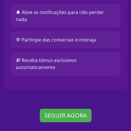
🔔 Ative as notificações para não perder
nada
💬 Participe das conversas e interaja
🎁 Receba bônus exclusivos
automaticamente
SEGUIR AGORA