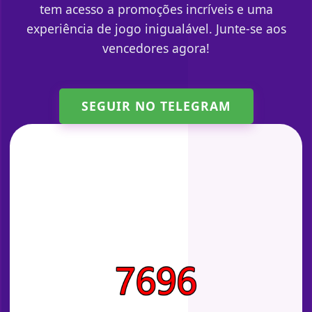
tem acesso a promoções incríveis e uma
experiência de jogo inigualável. Junte-se aos
vencedores agora!
SEGUIR NO TELEGRAM