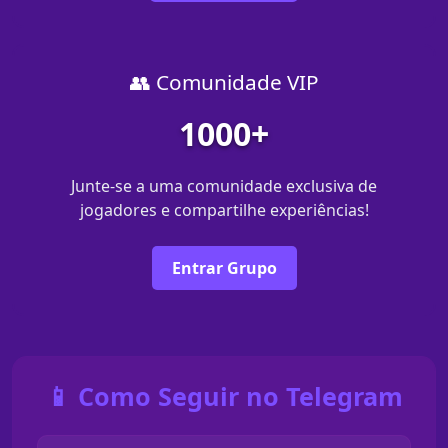
👥 Comunidade VIP
1000+
Junte-se a uma comunidade exclusiva de
jogadores e compartilhe experiências!
Entrar Grupo
📱 Como Seguir no Telegram