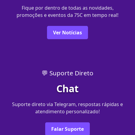
Fique por dentro de todas as novidades,
promoções e eventos da 75C em tempo real!
Ver Notícias
💬 Suporte Direto
Chat
Suporte direto via Telegram, respostas rápidas e
atendimento personalizado!
Falar Suporte