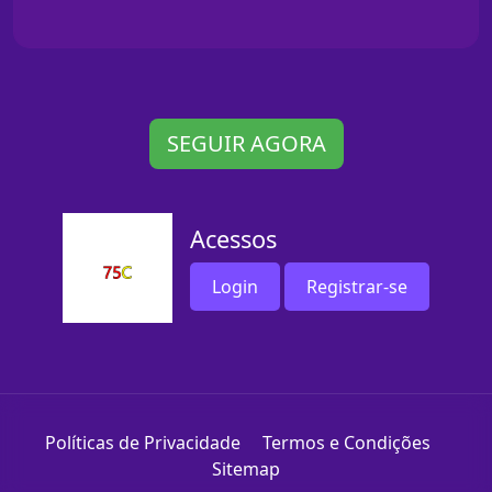
SEGUIR AGORA
Acessos
Login
Registrar-se
Políticas de Privacidade
Termos e Condições
Sitemap