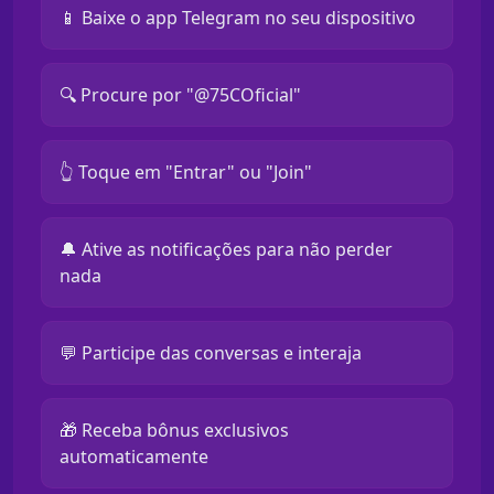
📱 Baixe o app Telegram no seu dispositivo
🔍 Procure por "@75COficial"
👆 Toque em "Entrar" ou "Join"
🔔 Ative as notificações para não perder
nada
💬 Participe das conversas e interaja
🎁 Receba bônus exclusivos
automaticamente