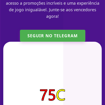
acesso a promoções incríveis e uma experiência
de jogo inigualável. Junte-se aos vencedores
agora!
SEGUIR NO TELEGRAM