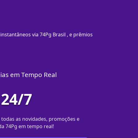
stantâneos via 74Pg Brasil , e prêmios
cias em Tempo Real
24/7
e todas as novidades, promoções e
da 74Pg em tempo real!