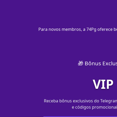
Para novos membros, a 74Pg oferece bô
🎁 Bônus Exclu
VIP
Receba bônus exclusivos do Telegra
e códigos promocionai