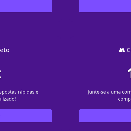
reto
👥 
t
espostas rápidas e
Junte-se a uma com
lizado!
compa
e