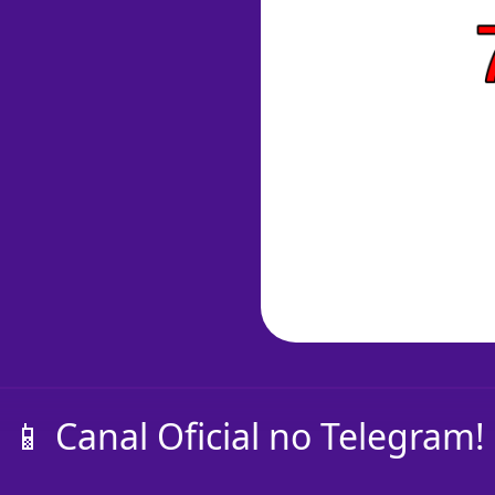
📱 Canal Oficial no Telegram!