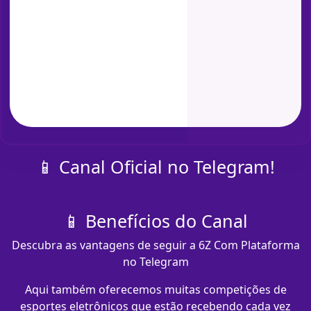
📱 Canal Oficial no Telegram!
📱 Benefícios do Canal
Descubra as vantagens de seguir a 6Z Com Plataforma
no Telegram
Aqui também oferecemos muitas competições de
esportes eletrônicos que estão recebendo cada vez