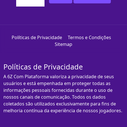
Políticas de Privacidade
Termos e Condições
Sitemap
Políticas de Privacidade
A 6Z Com Plataforma valoriza a privacidade de seus
usuários e está empenhada em proteger todas as
informações pessoais fornecidas durante o uso de
nossos canais de comunicação. Todos os dados
coletados são utilizados exclusivamente para fins de
melhoria contínua da experiência de nossos jogadores.