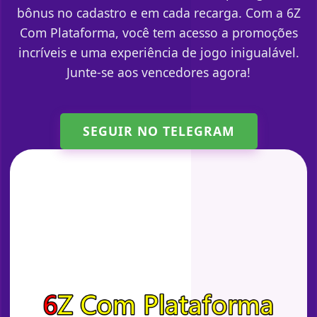
bônus no cadastro e em cada recarga. Com a 6Z
Com Plataforma, você tem acesso a promoções
incríveis e uma experiência de jogo inigualável.
Junte-se aos vencedores agora!
SEGUIR NO TELEGRAM