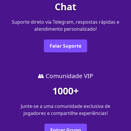
Chat
Suporte direto via Telegram, respostas rápidas e
atendimento personalizado!
Falar Suporte
👥 Comunidade VIP
1000+
Junte-se a uma comunidade exclusiva de
jogadores e compartilhe experiências!
Entrar Grupo