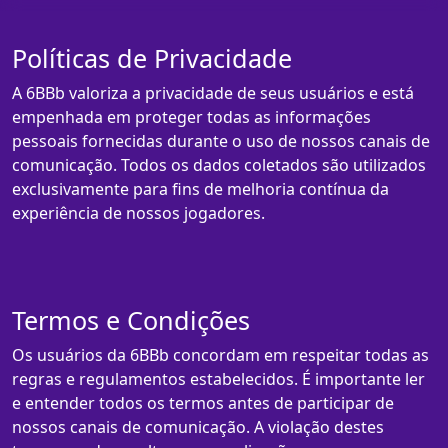
Políticas de Privacidade
A 6BBb valoriza a privacidade de seus usuários e está
empenhada em proteger todas as informações
pessoais fornecidas durante o uso de nossos canais de
comunicação. Todos os dados coletados são utilizados
exclusivamente para fins de melhoria contínua da
experiência de nossos jogadores.
Termos e Condições
Os usuários da 6BBb concordam em respeitar todas as
regras e regulamentos estabelecidos. É importante ler
e entender todos os termos antes de participar de
nossos canais de comunicação. A violação destes