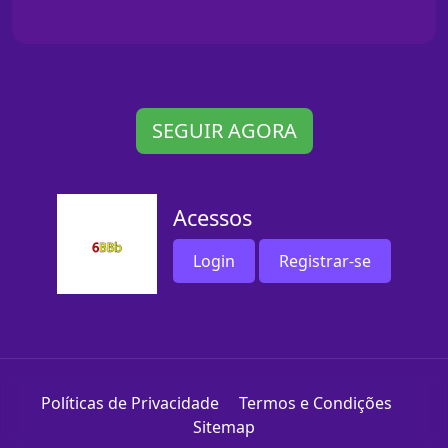
SEGUIR AGORA
Acessos
Login
Registrar-se
Políticas de Privacidade
Termos e Condições
Sitemap