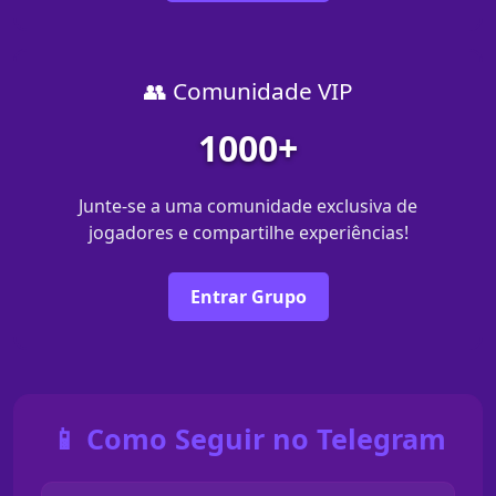
👥 Comunidade VIP
1000+
Junte-se a uma comunidade exclusiva de
jogadores e compartilhe experiências!
Entrar Grupo
📱 Como Seguir no Telegram