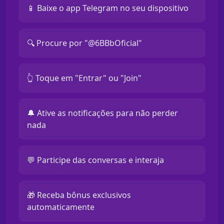
📱 Baixe o app Telegram no seu dispositivo
🔍 Procure por "@6BBbOficial"
👆 Toque em "Entrar" ou "Join"
🔔 Ative as notificações para não perder
nada
💬 Participe das conversas e interaja
🎁 Receba bônus exclusivos
automaticamente