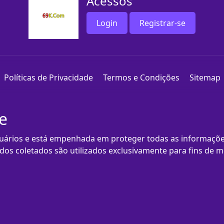
Acessos
Login
Registrar-se
Políticas de Privacidade
Termos e Condições
Sitemap
de
suários e está empenhada em proteger todas as informaçõe
os coletados são utilizados exclusivamente para fins de m