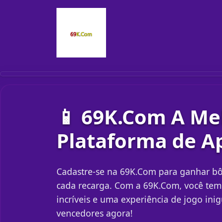
📱 69K.Com A Me
Plataforma de A
Cadastre-se na 69K.Com para ganhar b
cada recarga. Com a 69K.Com, você te
incríveis e uma experiência de jogo inig
vencedores agora!