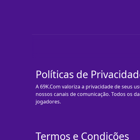
Políticas de Privacida
A 69K.Com valoriza a privacidade de seus u
nossos canais de comunicação. Todos os dad
jogadores.
Termos e Condições