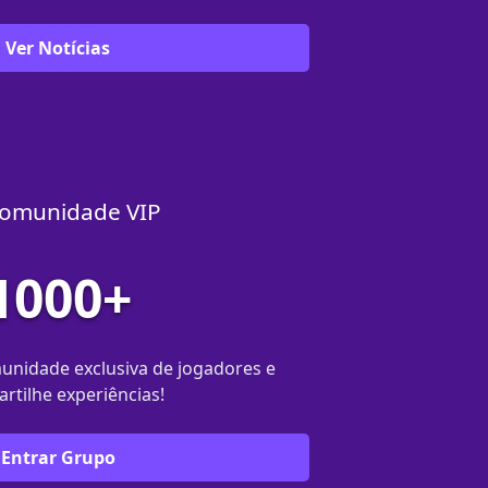
Ver Notícias
Comunidade VIP
1000+
unidade exclusiva de jogadores e
rtilhe experiências!
Entrar Grupo