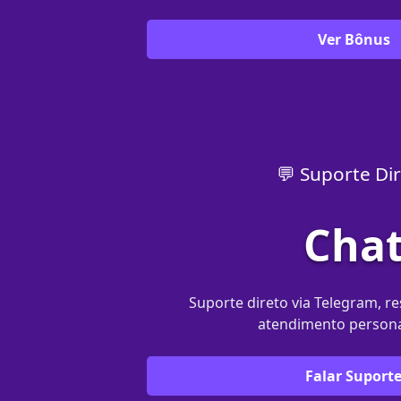
Ver Bônus
💬 Suporte Di
Cha
Suporte direto via Telegram, r
atendimento persona
Falar Suport