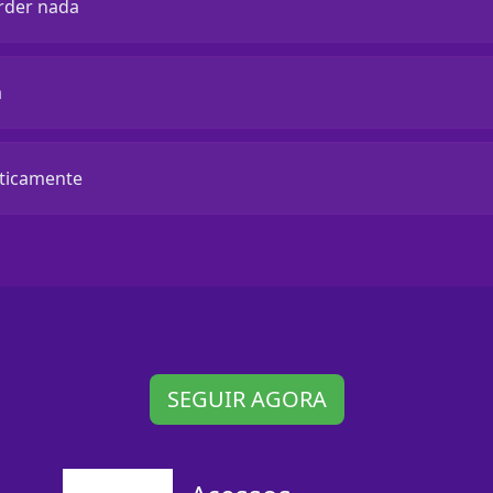
erder nada
a
aticamente
SEGUIR AGORA