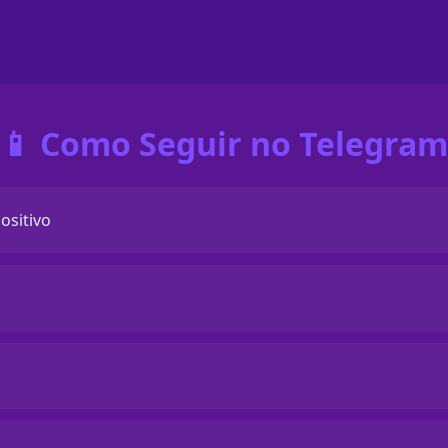
📱 Como Seguir no Telegram
ositivo