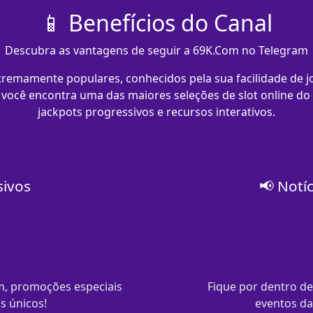
📱 Benefícios do Canal
Descubra as vantagens de seguir a 69K.Com no Telegram
tremamente populares, conhecidos pela sua facilidade de jog
ocê encontra uma das maiores seleções de slot online do 
jackpots progressivos e recursos interativos.
sivos
📢 Notí
m, promoções especiais
Fique por dentro d
s únicos!
eventos da