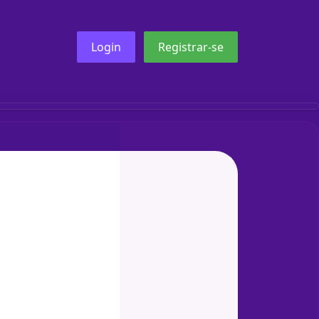
Login
Registrar-se