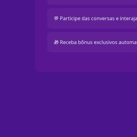
💬 Participe das conversas e interaj
🎁 Receba bônus exclusivos autom