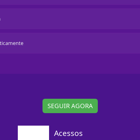
a
aticamente
SEGUIR AGORA
Acessos