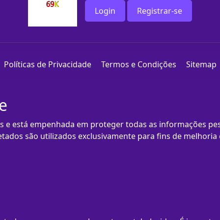
Login
Registrar-se
Políticas de Privacidade
Termos e Condições
Sitemap
de
ios e está empenhada em proteger todas as informações pe
tados são utilizados exclusivamente para fins de melhoria