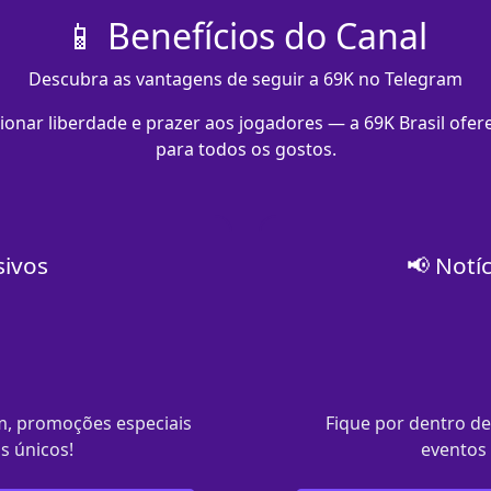
📱 Benefícios do Canal
Descubra as vantagens de seguir a 69K no Telegram
nar liberdade e prazer aos jogadores — a 69K Brasil oferec
para todos os gostos.
sivos
📢 Notí
m, promoções especiais
Fique por dentro d
s únicos!
eventos