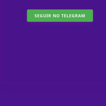
SEGUIR NO TELEGRAM