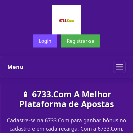
Login
Registrar-se
Menu
📱 6733.Com A Melhor
Plataforma de Apostas
Cadastre-se na 6733.Com para ganhar bônus no
cadastro e em cada recarga. Com a 6733.Com,