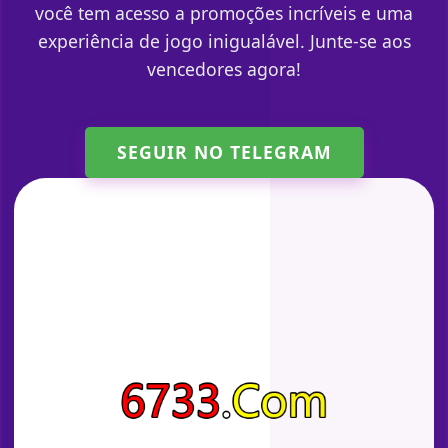
você tem acesso a promoções incríveis e uma
experiência de jogo inigualável. Junte-se aos
vencedores agora!
SEGUIR NO TELEGRAM