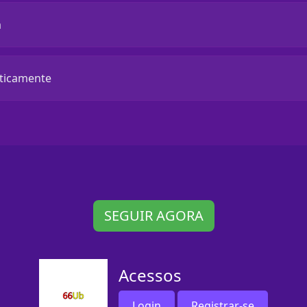
a
aticamente
SEGUIR AGORA
Acessos
Login
Registrar-se