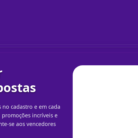
r
postas
 no cadastro e em cada
 promoções incríveis e
unte-se aos vencedores