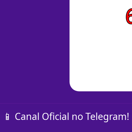
📱 Canal Oficial no Telegram!