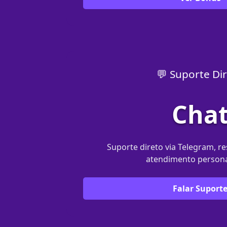
💬 Suporte Di
Cha
Suporte direto via Telegram, r
atendimento persona
Falar Suport