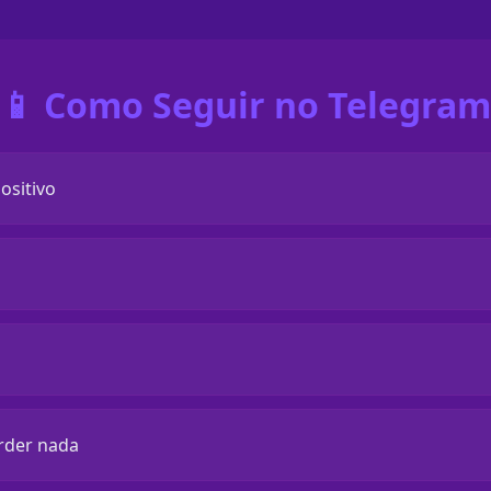
📱 Como Seguir no Telegram
ositivo
erder nada