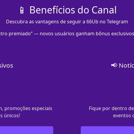
📱 Benefícios do Canal
Descubra as vantagens de seguir a 66Ub no Telegram
tro premiado” — novos usuários ganham bônus exclusivos d
sivos
📢 Notí
m, promoções especiais
Fique por dentro d
s únicos!
eventos 