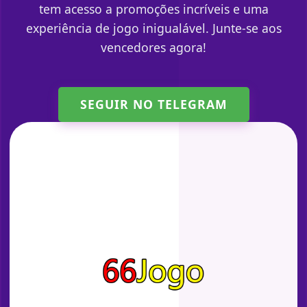
tem acesso a promoções incríveis e uma
experiência de jogo inigualável. Junte-se aos
vencedores agora!
SEGUIR NO TELEGRAM