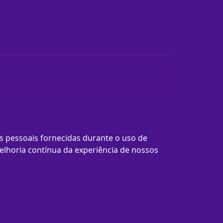
s pessoais fornecidas durante o uso de
elhoria contínua da experiência de nossos