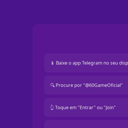
📱 Baixe o app Telegram no seu disp
🔍 Procure por "@60GameOficial"
👆 Toque em "Entrar" ou "Join"