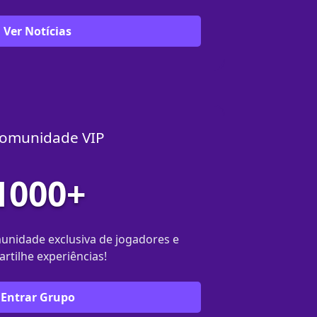
Ver Notícias
Comunidade VIP
1000+
unidade exclusiva de jogadores e
rtilhe experiências!
Entrar Grupo