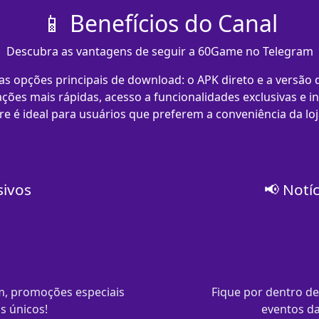
📱 Benefícios do Canal
Descubra as vantagens de seguir a 60Game no Telegram
s opções principais de download: o APK direto e a versão 
zações mais rápidas, acesso a funcionalidades exclusivas e 
re é ideal para usuários que preferem a conveniência da loja
sivos
📢 Notí
m, promoções especiais
Fique por dentro d
s únicos!
eventos d