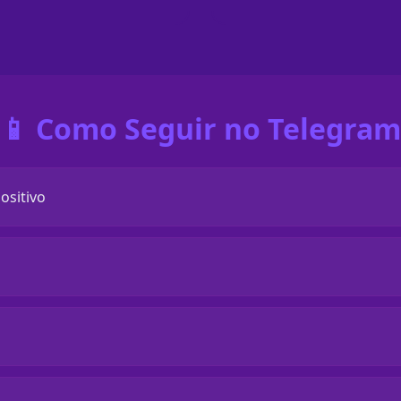
📱 Como Seguir no Telegram
ositivo