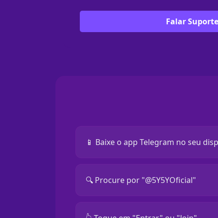
Falar Suport
📱 Baixe o app Telegram no seu disp
🔍 Procure por "@5Y5YOficial"