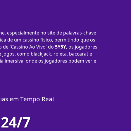
ne, especialmente no site de palavras-chave
ica de um cassino físico, permitindo que os
o de 'Cassino Ao Vivo' do
5Y5Y
, os jogadores
jogos, como blackjack, roleta, baccarat e
cia imersiva, onde os jogadores podem ver e
cias em Tempo Real
24/7