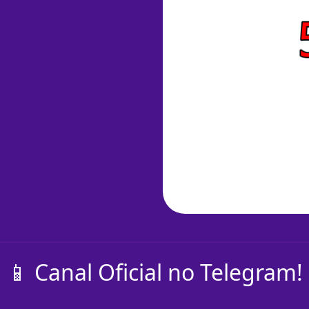
📱 Canal Oficial no Telegram!