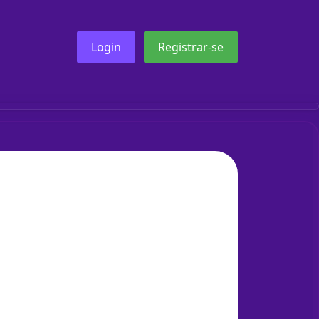
Login
Registrar-se