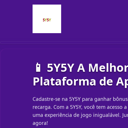
📱 5Y5Y A Melho
Plataforma de A
Cadastre-se na 5Y5Y para ganhar bônus
recarga. Com a 5Y5Y, você tem acesso a
uma experiência de jogo inigualável. J
agora!