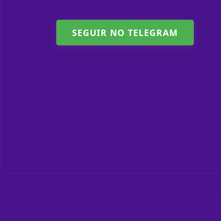
SEGUIR NO TELEGRAM