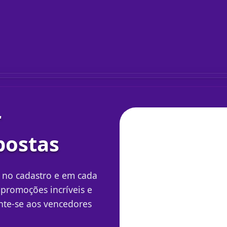
r
postas
 no cadastro e em cada
 promoções incríveis e
unte-se aos vencedores