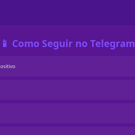
📱 Como Seguir no Telegram
ositivo