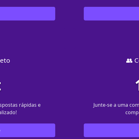
reto
👥 
t
espostas rápidas e
Junte-se a uma com
lizado!
compa
e