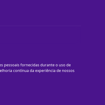
es pessoais fornecidas durante o uso de
elhoria contínua da experiência de nossos