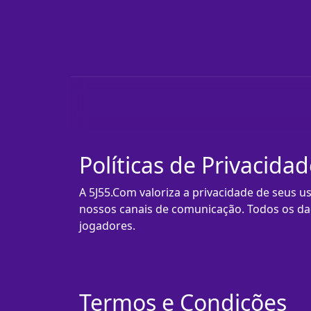
Políticas de Privacida
A 5J55.Com valoriza a privacidade de seus 
nossos canais de comunicação. Todos os dad
jogadores.
Termos e Condições