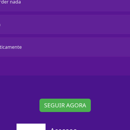
erder nada
a
aticamente
SEGUIR AGORA