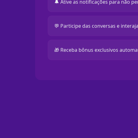
🔔 Ative as notificações para não p
💬 Participe das conversas e interaj
🎁 Receba bônus exclusivos autom