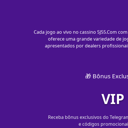
Cada jogo ao vivo no cassino 5J55.Com com​
oferece uma grande variedade de jogo
apresentados por dealers profissionai
🎁 Bônus Exclu
VIP
Receba bônus exclusivos do Telegra
e códigos promocionai