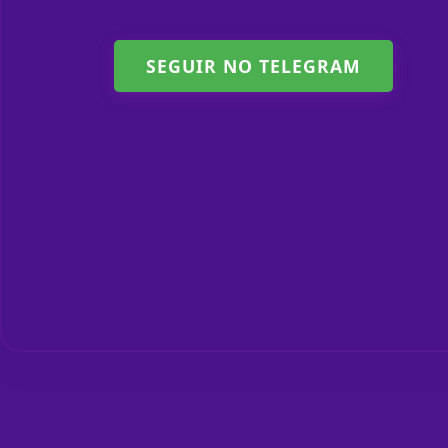
SEGUIR NO TELEGRAM