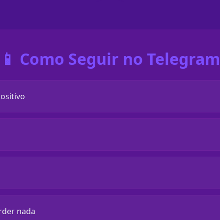
📱 Como Seguir no Telegram
ositivo
erder nada