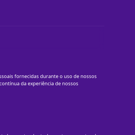
ssoais fornecidas durante o uso de nossos
 contínua da experiência de nossos