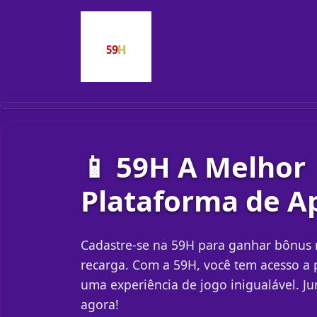
📱 59H A Melhor
Plataforma de A
Cadastre-se na 59H para ganhar bônus 
recarga. Com a 59H, você tem acesso a 
uma experiência de jogo inigualável. J
agora!