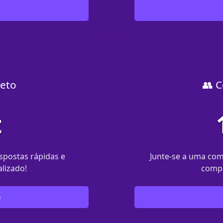
reto
👥 
t
espostas rápidas e
Junte-se a uma com
lizado!
compa
e