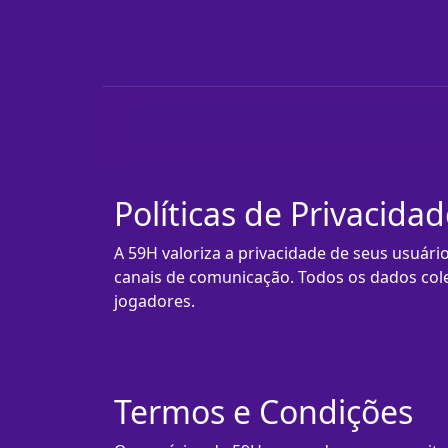
Políticas de Privacida
A 59H valoriza a privacidade de seus usuár
canais de comunicação. Todos os dados cole
jogadores.
Termos e Condições