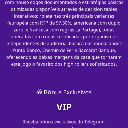
com house edges documentados e estratégias básicas
otimizadas disponíveis através de decision tables
interativos; roleta nas três principais variantes
(européia com RTP de 97.30%, americana com duplo
zero, e francesa com regras La Partage), todas
operadas com rodas certificadas por organismos
independentes de auditoria; bacará nas modalidades
Punto Banco, Chemin de Fer e Baccarat Banque,
oferecendo as baixas margens da casa que tornaram
este jogo o favorito dos high rollers sofisticados.
🎁 Bônus Exclusivos
VIP
Receba bônus exclusivos do Telegram,