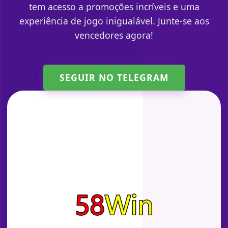
tem acesso a promoções incríveis e uma
experiência de jogo inigualável. Junte-se aos
vencedores agora!
SEGUIR NO TELEGRAM