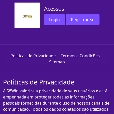
Acessos
Login
Registrar-se
Políticas de Privacidade
Termos e Condições
Sitemap
Políticas de Privacidade
A 58Win valoriza a privacidade de seus usuários e está
empenhada em proteger todas as informações
pessoais fornecidas durante o uso de nossos canais de
comunicação. Todos os dados coletados são utilizados