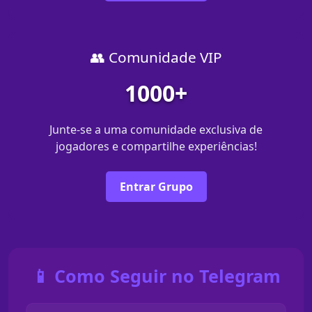
👥 Comunidade VIP
1000+
Junte-se a uma comunidade exclusiva de
jogadores e compartilhe experiências!
Entrar Grupo
📱 Como Seguir no Telegram