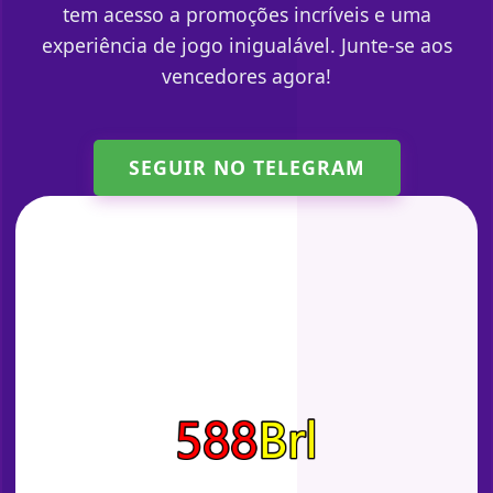
tem acesso a promoções incríveis e uma
experiência de jogo inigualável. Junte-se aos
vencedores agora!
SEGUIR NO TELEGRAM