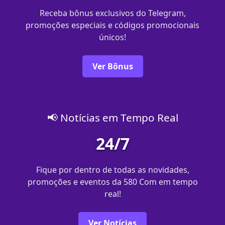
Receba bônus exclusivos do Telegram,
promoções especiais e códigos promocionais
únicos!
Ver Bônus
📢 Notícias em Tempo Real
24/7
Fique por dentro de todas as novidades,
promoções e eventos da 580 Com em tempo
real!
Ver Notícias