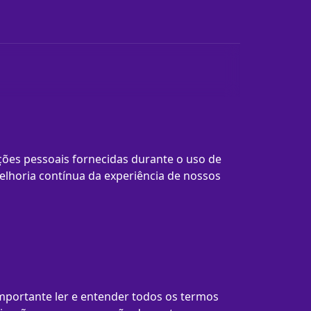
ões pessoais fornecidas durante o uso de
elhoria contínua da experiência de nossos
mportante ler e entender todos os termos