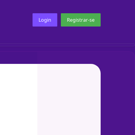
Login
Registrar-se