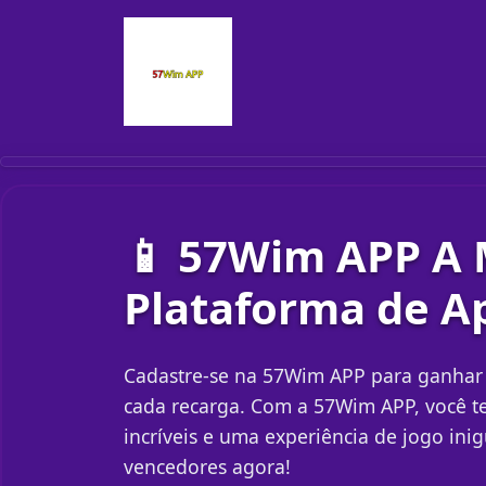
📱 57Wim APP A 
Plataforma de A
Cadastre-se na 57Wim APP para ganhar
cada recarga. Com a 57Wim APP, você 
incríveis e uma experiência de jogo inig
vencedores agora!