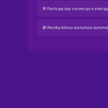
💬 Participe das conversas e interaj
🎁 Receba bônus exclusivos autom