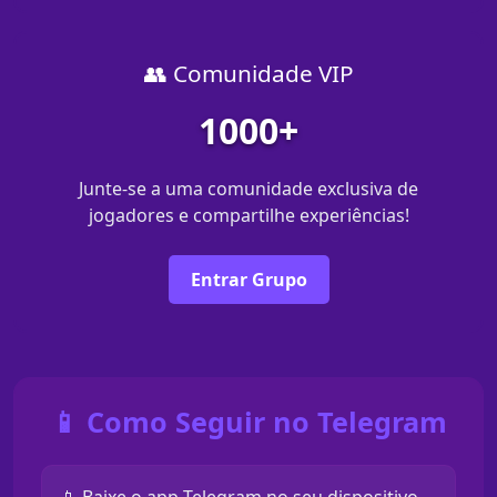
👥 Comunidade VIP
1000+
Junte-se a uma comunidade exclusiva de
jogadores e compartilhe experiências!
Entrar Grupo
📱 Como Seguir no Telegram