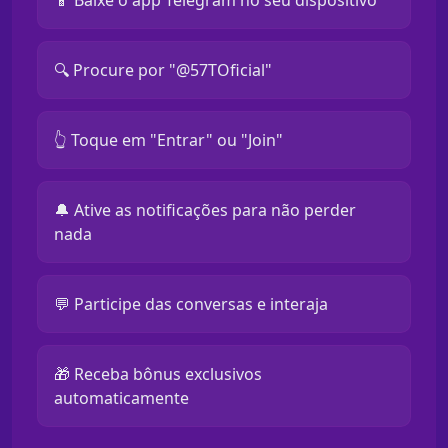
📱 Baixe o app Telegram no seu dispositivo
🔍 Procure por "@57TOficial"
👆 Toque em "Entrar" ou "Join"
🔔 Ative as notificações para não perder
nada
💬 Participe das conversas e interaja
🎁 Receba bônus exclusivos
automaticamente