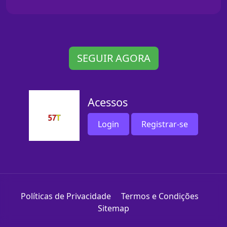
SEGUIR AGORA
Acessos
Login
Registrar-se
Políticas de Privacidade
Termos e Condições
Sitemap