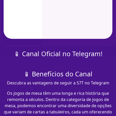
📱 Canal Oficial no Telegram!
📱 Benefícios do Canal
Descubra as vantagens de seguir a 57T no Telegram
Os jogos de mesa têm uma longa e rica história que
remonta a séculos. Dentro da categoria de jogos de
mesa, podemos encontrar uma diversidade de opções
que variam de cartas a tabuleiros, cada um oferecendo