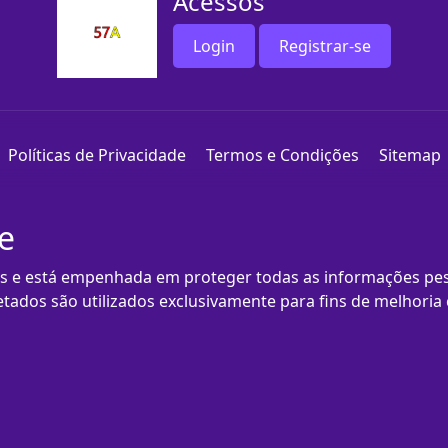
Acessos
Login
Registrar-se
Políticas de Privacidade
Termos e Condições
Sitemap
de
ios e está empenhada em proteger todas as informações pe
tados são utilizados exclusivamente para fins de melhoria