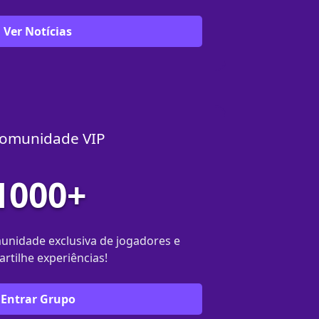
Ver Notícias
Comunidade VIP
1000+
unidade exclusiva de jogadores e
rtilhe experiências!
Entrar Grupo