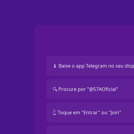
📱 Baixe o app Telegram no seu disp
🔍 Procure por "@57AOficial"
👆 Toque em "Entrar" ou "Join"