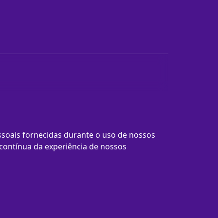
ssoais fornecidas durante o uso de nossos
 contínua da experiência de nossos