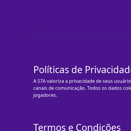
Políticas de Privacida
A 57A valoriza a privacidade de seus usuár
canais de comunicação. Todos os dados cole
jogadores.
Termos e Condições