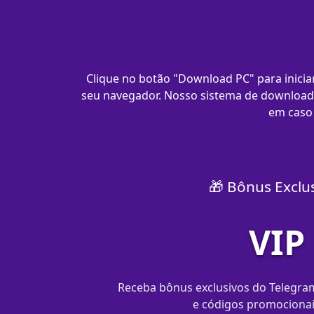
Clique no botão "Download PC" para inicia
seu navegador. Nosso sistema de download
em caso 
🎁 Bônus Exclu
VIP
Receba bônus exclusivos do Telegra
e códigos promocionai