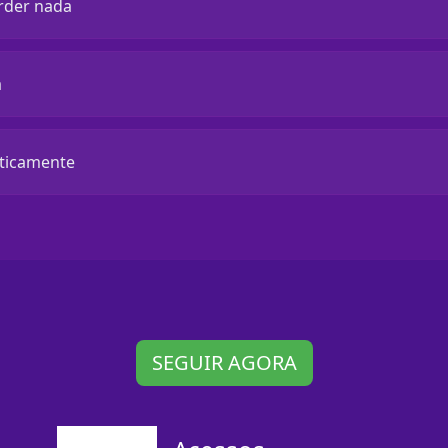
erder nada
a
aticamente
SEGUIR AGORA