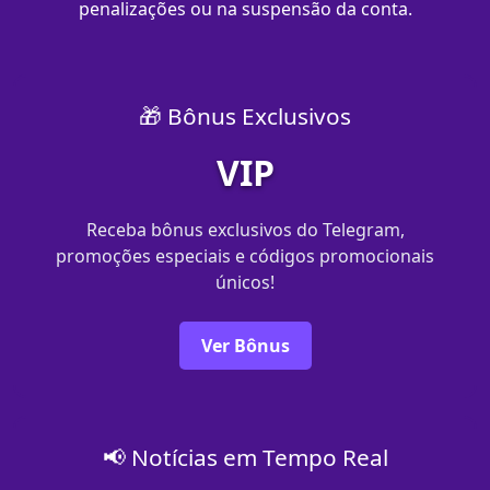
penalizações ou na suspensão da conta.
🎁 Bônus Exclusivos
VIP
Receba bônus exclusivos do Telegram,
promoções especiais e códigos promocionais
únicos!
Ver Bônus
📢 Notícias em Tempo Real