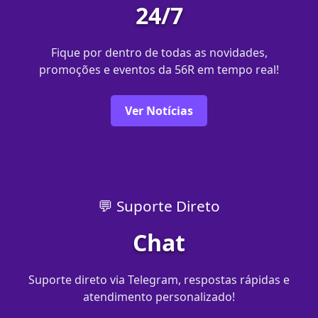
24/7
Fique por dentro de todas as novidades,
promoções e eventos da 56R em tempo real!
Ver Notícias
💬 Suporte Direto
Chat
Suporte direto via Telegram, respostas rápidas e
atendimento personalizado!