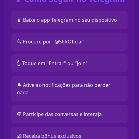
📱 Baixe o app Telegram no seu dispositivo
🔍 Procure por "@56ROficial"
👆 Toque em "Entrar" ou "Join"
🔔 Ative as notificações para não perder
nada
💬 Participe das conversas e interaja
🎁 Receba bônus exclusivos