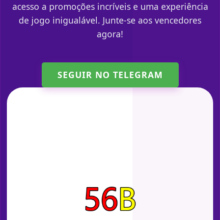
acesso a promoções incríveis e uma experiência
de jogo inigualável. Junte-se aos vencedores
agora!
SEGUIR NO TELEGRAM