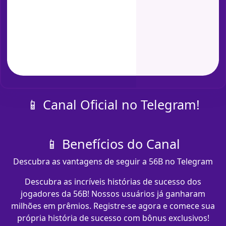
📱 Canal Oficial no Telegram!
📱 Benefícios do Canal
Descubra as vantagens de seguir a 56B no Telegram
Descubra as incríveis histórias de sucesso dos
jogadores da 56B! Nossos usuários já ganharam
milhões em prêmios. Registre-se agora e comece sua
própria história de sucesso com bônus exclusivos!