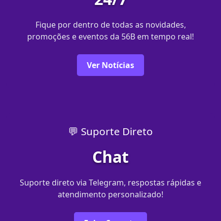
Fique por dentro de todas as novidades,
promoções e eventos da 56B em tempo real!
Ver Notícias
💬 Suporte Direto
Chat
Suporte direto via Telegram, respostas rápidas e
atendimento personalizado!