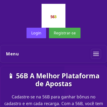
Login
Registrar-se
Menu
📱 56B A Melhor Plataforma
de Apostas
Cadastre-se na 56B para ganhar bônus no
cadastro e em cada recarga. Com a 56B, você tem