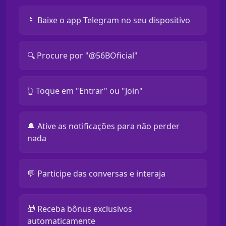
📱 Baixe o app Telegram no seu dispositivo
🔍 Procure por "@56BOficial"
👆 Toque em "Entrar" ou "Join"
🔔 Ative as notificações para não perder
nada
💬 Participe das conversas e interaja
🎁 Receba bônus exclusivos
automaticamente