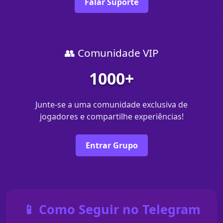
Falar Suporte
👥 Comunidade VIP
1000+
Junte-se a uma comunidade exclusiva de
jogadores e compartilhe experiências!
Entrar Grupo
📱 Como Seguir no Telegram