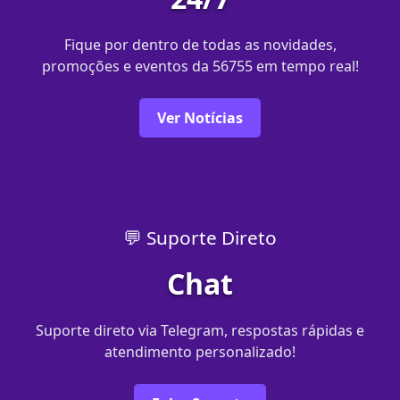
Fique por dentro de todas as novidades,
promoções e eventos da 56755 em tempo real!
Ver Notícias
💬 Suporte Direto
Chat
Suporte direto via Telegram, respostas rápidas e
atendimento personalizado!