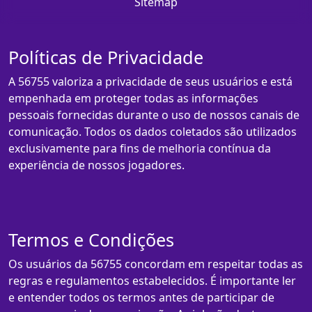
Sitemap
Políticas de Privacidade
A 56755 valoriza a privacidade de seus usuários e está
empenhada em proteger todas as informações
pessoais fornecidas durante o uso de nossos canais de
comunicação. Todos os dados coletados são utilizados
exclusivamente para fins de melhoria contínua da
experiência de nossos jogadores.
Termos e Condições
Os usuários da 56755 concordam em respeitar todas as
regras e regulamentos estabelecidos. É importante ler
e entender todos os termos antes de participar de