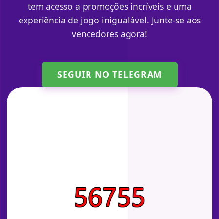
tem acesso a promoções incríveis e uma
experiência de jogo inigualável. Junte-se aos
vencedores agora!
SEGUIR NO TELEGRAM