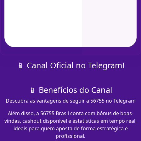
📱 Canal Oficial no Telegram!
📱 Benefícios do Canal
Descubra as vantagens de seguir a 56755 no Telegram
Além disso, a 56755 Brasil conta com bônus de boas-
vindas, cashout disponível e estatísticas em tempo real,
ideais para quem aposta de forma estratégica e
profissional.