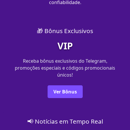
confiabilidade.
🎁 Bônus Exclusivos
VIP
Receba bônus exclusivos do Telegram,
promoções especiais e códigos promocionais
únicos!
Ver Bônus
📢 Notícias em Tempo Real