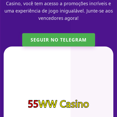
Casino, você tem acesso a promoções incríveis e
uma experiência de jogo inigualável. Junte-se aos
vencedores agora!
SEGUIR NO TELEGRAM