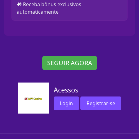
🎁 Receba bônus exclusivos
automaticamente
SEGUIR AGORA
Acessos
Login
Registrar-se