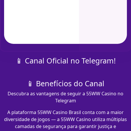
📱 Canal Oficial no Telegram!
📱 Benefícios do Canal
Descubra as vantagens de seguir a 55WW Casino no
Telegram
A plataforma 55WW Casino Brasil conta com a maior
diversidade de jogos — a 55WW Casino utiliza múltiplas
camadas de segurança para garantir justiça e