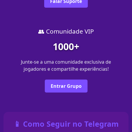
Falar Suporte
👥 Comunidade VIP
1000+
Junte-se a uma comunidade exclusiva de
jogadores e compartilhe experiências!
Entrar Grupo
📱 Como Seguir no Telegram