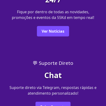
Fique por dentro de todas as novidades,
promoções e eventos da 55Kd em tempo real!
Ver Notícias
💬 Suporte Direto
Chat
Suporte direto via Telegram, respostas rápidas e
atendimento personalizado!