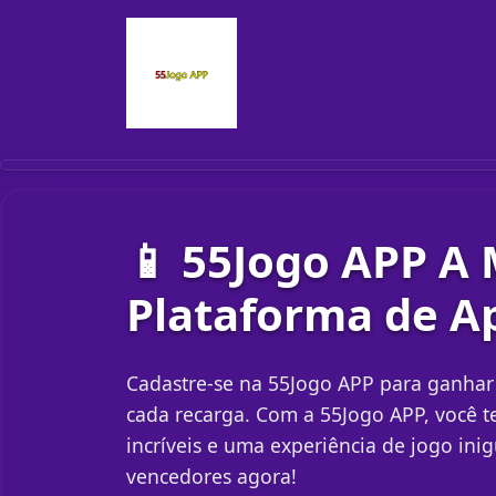
📱 55Jogo APP A
Plataforma de A
Cadastre-se na 55Jogo APP para ganhar
cada recarga. Com a 55Jogo APP, você 
incríveis e uma experiência de jogo inig
vencedores agora!