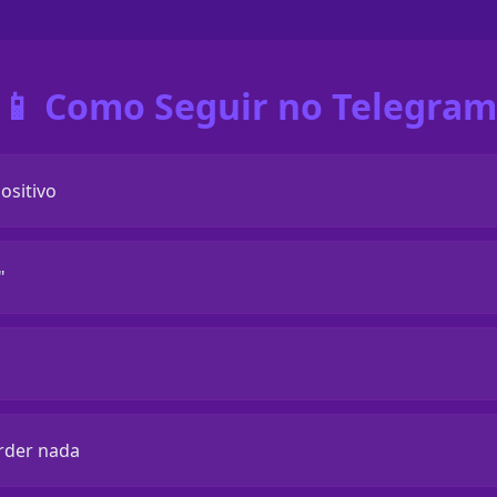
📱 Como Seguir no Telegram
ositivo
"
erder nada