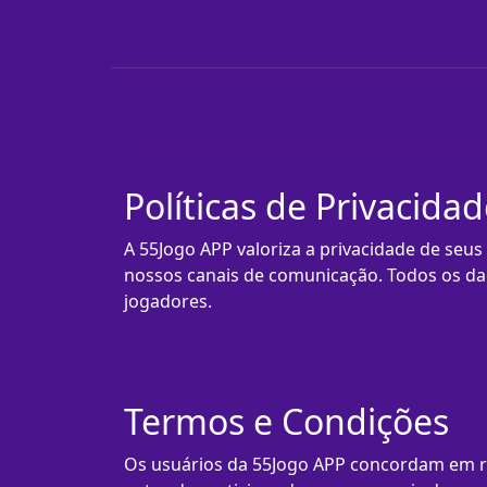
Políticas de Privacida
A 55Jogo APP valoriza a privacidade de seu
nossos canais de comunicação. Todos os dad
jogadores.
Termos e Condições
Os usuários da 55Jogo APP concordam em res