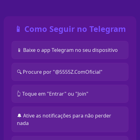
📱 Como Seguir no Telegram
📱 Baixe o app Telegram no seu dispositivo
🔍 Procure por "@5555Z.ComOficial"
👆 Toque em "Entrar" ou "Join"
🔔 Ative as notificações para não perder
nada