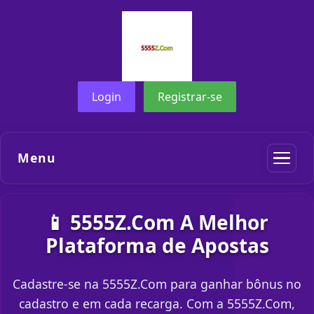
Login
Registrar-se
Menu
📱 5555Z.Com A Melhor
Plataforma de Apostas
Cadastre-se na 5555Z.Com para ganhar bônus no
cadastro e em cada recarga. Com a 5555Z.Com,