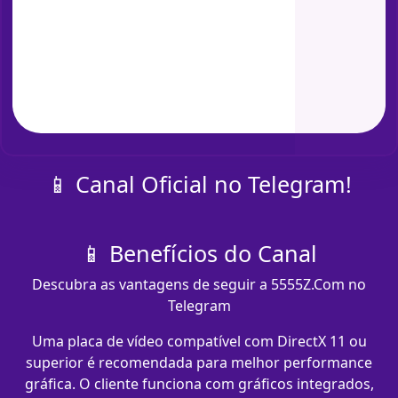
📱 Canal Oficial no Telegram!
📱 Benefícios do Canal
Descubra as vantagens de seguir a 5555Z.Com no
Telegram
Uma placa de vídeo compatível com DirectX 11 ou
superior é recomendada para melhor performance
gráfica. O cliente funciona com gráficos integrados,