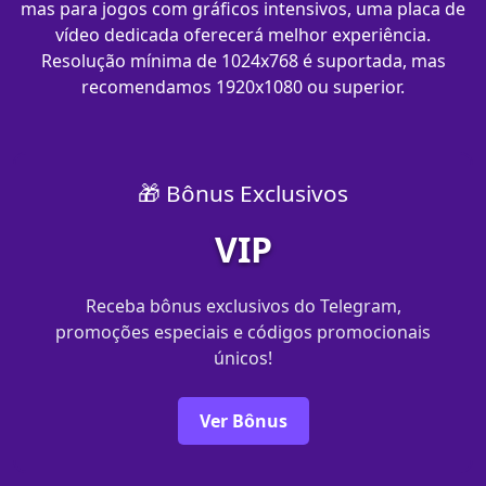
mas para jogos com gráficos intensivos, uma placa de
vídeo dedicada oferecerá melhor experiência.
Resolução mínima de 1024x768 é suportada, mas
recomendamos 1920x1080 ou superior.
🎁 Bônus Exclusivos
VIP
Receba bônus exclusivos do Telegram,
promoções especiais e códigos promocionais
únicos!
Ver Bônus