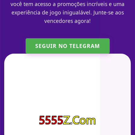
você tem acesso a promoções incríveis e uma
experiência de jogo inigualável. Junte-se aos
vencedores agora!
SEGUIR NO TELEGRAM