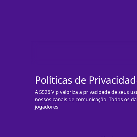
Políticas de Privacida
A 5526 Vip valoriza a privacidade de seus 
nossos canais de comunicação. Todos os dad
jogadores.