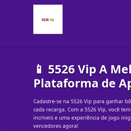
📱 5526 Vip A Me
Plataforma de A
Cadastre-se na 5526 Vip para ganhar b
cada recarga. Com a 5526 Vip, você te
incríveis e uma experiência de jogo inig
vencedores agora!