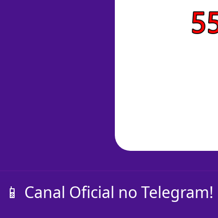
📱 Canal Oficial no Telegram!