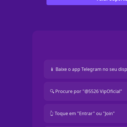
📱 Baixe o app Telegram no seu disp
🔍 Procure por "@5526 VipOficial"
👆 Toque em "Entrar" ou "Join"