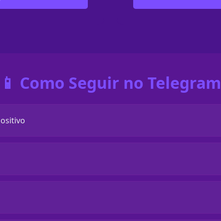
📱 Como Seguir no Telegram
ositivo