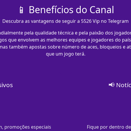
📱 Benefícios do Canal
Descubra as vantagens de seguir a 5526 Vip no Telegram
ndialmente pela qualidade técnica e pela paixão dos jogador
gos que envolvem as melhores equipes e jogadores do país
 mas também apostas sobre número de aces, bloqueios e 
que um jogo terá.
sivos
📢 Notí
m, promoções especiais
Fique por dentro d