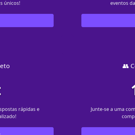
s únicos!
eventos da
reto
👥 
t
espostas rápidas e
Junte-se a uma com
lizado!
compa
e