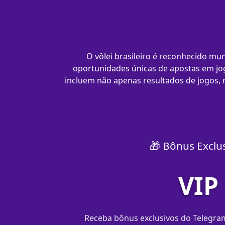
O vôlei brasileiro é reconhecido mu
oportunidades únicas de apostas em jo
incluem não apenas resultados de jogos,
🎁 Bônus Exclu
VIP
Receba bônus exclusivos do Telegra