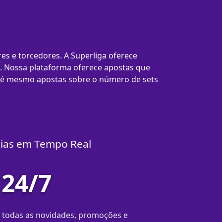
es e torcedores. A Superliga oferece
. Nossa plataforma oferece apostas que
até mesmo apostas sobre o número de sets
cias em Tempo Real
24/7
e todas as novidades, promoções e