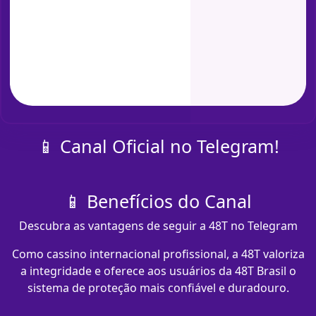
📱 Canal Oficial no Telegram!
📱 Benefícios do Canal
Descubra as vantagens de seguir a 48T no Telegram
Como cassino internacional profissional, a 48T valoriza
a integridade e oferece aos usuários da 48T Brasil o
sistema de proteção mais confiável e duradouro.