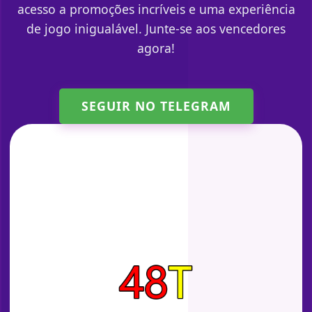
acesso a promoções incríveis e uma experiência
de jogo inigualável. Junte-se aos vencedores
agora!
SEGUIR NO TELEGRAM