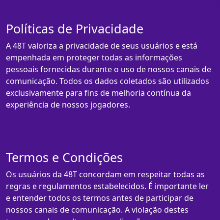
Políticas de Privacidade
A 48T valoriza a privacidade de seus usuários e está
empenhada em proteger todas as informações
pessoais fornecidas durante o uso de nossos canais de
comunicação. Todos os dados coletados são utilizados
exclusivamente para fins de melhoria contínua da
experiência de nossos jogadores.
Termos e Condições
Os usuários da 48T concordam em respeitar todas as
regras e regulamentos estabelecidos. É importante ler
e entender todos os termos antes de participar de
nossos canais de comunicação. A violação destes