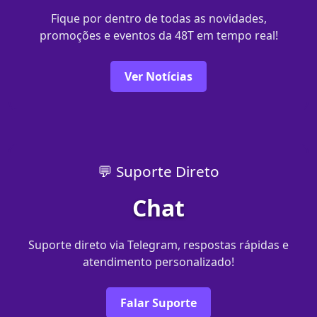
Fique por dentro de todas as novidades,
promoções e eventos da 48T em tempo real!
Ver Notícias
💬 Suporte Direto
Chat
Suporte direto via Telegram, respostas rápidas e
atendimento personalizado!
Falar Suporte