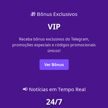
🎁 Bônus Exclusivos
VIP
Receba bônus exclusivos do Telegram,
promoções especiais e códigos promocionais
únicos!
Ver Bônus
📢 Notícias em Tempo Real
24/7