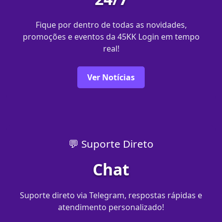
Fique por dentro de todas as novidades,
promoções e eventos da 45KK Login em tempo
real!
Ver Notícias
💬 Suporte Direto
Chat
Suporte direto via Telegram, respostas rápidas e
atendimento personalizado!