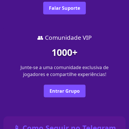
Falar Suporte
👥 Comunidade VIP
1000+
Junte-se a uma comunidade exclusiva de
jogadores e compartilhe experiências!
Entrar Grupo
📱 Como Seguir no Telegram