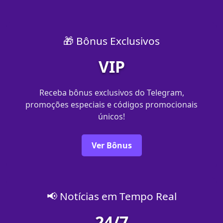
🎁 Bônus Exclusivos
VIP
Receba bônus exclusivos do Telegram,
promoções especiais e códigos promocionais
únicos!
Ver Bônus
📢 Notícias em Tempo Real
24/7