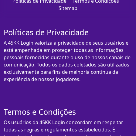
Políticas de Privacidade
Termos e Condições
Sitemap
Políticas de Privacidade
A 45KK Login valoriza a privacidade de seus usuários e
está empenhada em proteger todas as informações
pessoais fornecidas durante o uso de nossos canais de
comunicação. Todos os dados coletados são utilizados
exclusivamente para fins de melhoria contínua da
experiência de nossos jogadores.
Termos e Condições
Os usuários da 45KK Login concordam em respeitar
todas as regras e regulamentos estabelecidos. É