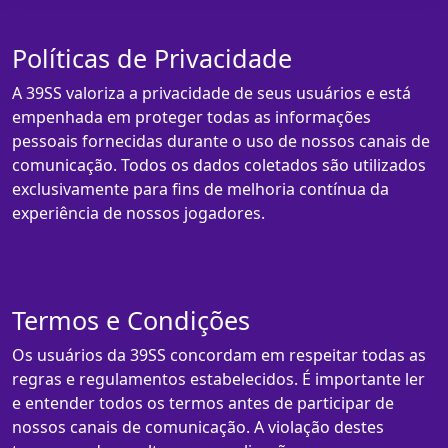
Políticas de Privacidade
A 39SS valoriza a privacidade de seus usuários e está
empenhada em proteger todas as informações
pessoais fornecidas durante o uso de nossos canais de
comunicação. Todos os dados coletados são utilizados
exclusivamente para fins de melhoria contínua da
experiência de nossos jogadores.
Termos e Condições
Os usuários da 39SS concordam em respeitar todas as
regras e regulamentos estabelecidos. É importante ler
e entender todos os termos antes de participar de
nossos canais de comunicação. A violação destes