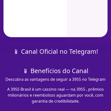
📱 Canal Oficial no Telegram!
📱 Benefícios do Canal
Descubra as vantagens de seguir a 39SS no Telegram
A 39SS Brasil é um cassino real — na 39SS , prêmios
milionários e reembolsos aguardam por você, com
garantia de credibilidade.