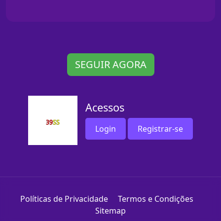
SEGUIR AGORA
Acessos
Login
Registrar-se
Políticas de Privacidade
Termos e Condições
Sitemap