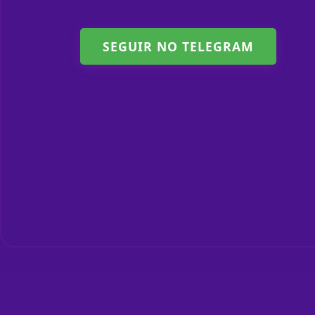
SEGUIR NO TELEGRAM