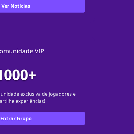
Ver Notícias
Comunidade VIP
1000+
unidade exclusiva de jogadores e
rtilhe experiências!
Entrar Grupo