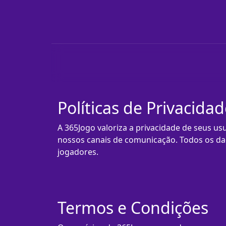
Políticas de Privacida
A 365Jogo valoriza a privacidade de seus u
nossos canais de comunicação. Todos os dad
jogadores.
Termos e Condições