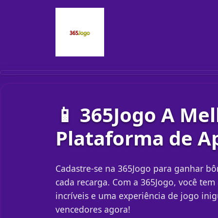
📱 365Jogo A Me
Plataforma de A
Cadastre-se na 365Jogo para ganhar bô
cada recarga. Com a 365Jogo, você tem
incríveis e uma experiência de jogo inig
vencedores agora!