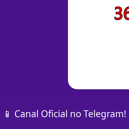
📱 Canal Oficial no Telegram!