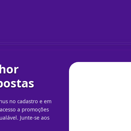
lhor
postas
nus no cadastro e em
 acesso a promoções
ualável. Junte-se aos