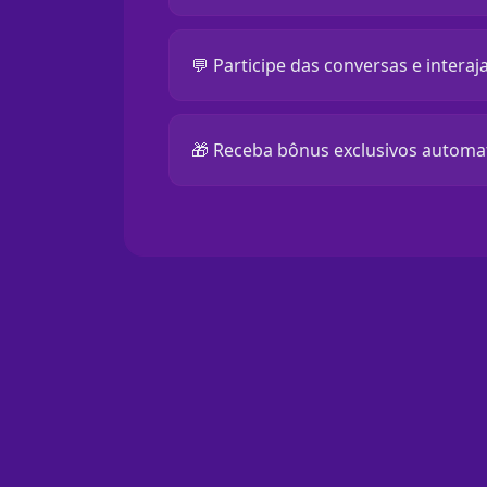
💬 Participe das conversas e interaj
🎁 Receba bônus exclusivos autom