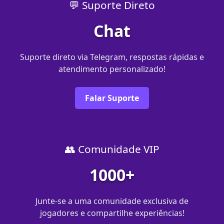
💬 Suporte Direto
Chat
Suporte direto via Telegram, respostas rápidas e
atendimento personalizado!
Falar Suporte
👥 Comunidade VIP
1000+
Junte-se a uma comunidade exclusiva de
jogadores e compartilhe experiências!