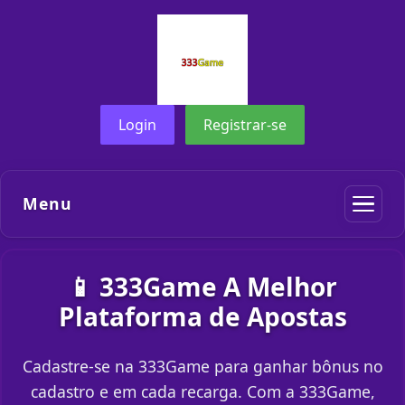
Login
Registrar-se
Menu
📱 333Game A Melhor
Plataforma de Apostas
Cadastre-se na 333Game para ganhar bônus no
cadastro e em cada recarga. Com a 333Game,