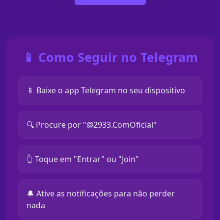
📱 Como Seguir no Telegram
📱 Baixe o app Telegram no seu dispositivo
🔍 Procure por "@2933.ComOficial"
👆 Toque em "Entrar" ou "Join"
🔔 Ative as notificações para não perder
nada