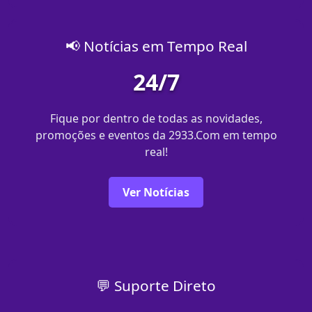
📢 Notícias em Tempo Real
24/7
Fique por dentro de todas as novidades,
promoções e eventos da 2933.Com em tempo
real!
Ver Notícias
💬 Suporte Direto