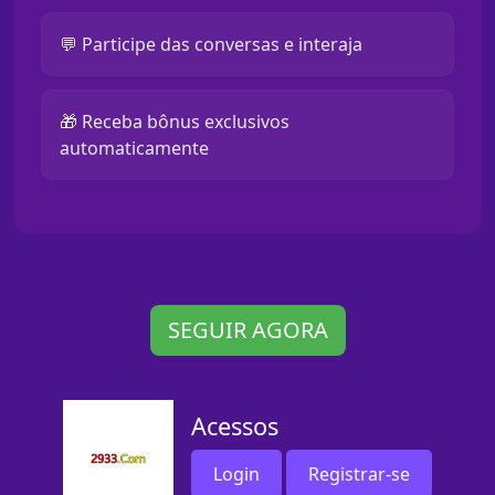
💬 Participe das conversas e interaja
🎁 Receba bônus exclusivos
automaticamente
SEGUIR AGORA
Acessos
Login
Registrar-se