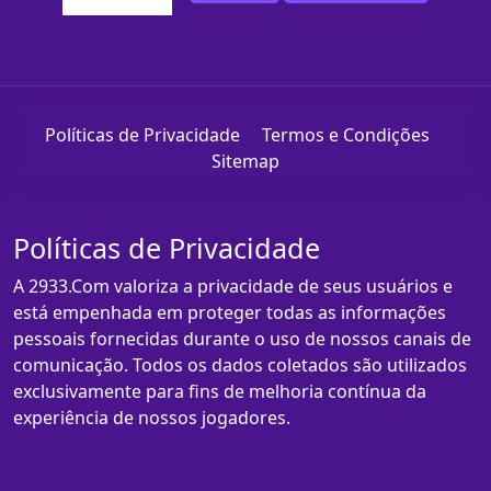
Políticas de Privacidade
Termos e Condições
Sitemap
Políticas de Privacidade
A 2933.Com valoriza a privacidade de seus usuários e
está empenhada em proteger todas as informações
pessoais fornecidas durante o uso de nossos canais de
comunicação. Todos os dados coletados são utilizados
exclusivamente para fins de melhoria contínua da
experiência de nossos jogadores.