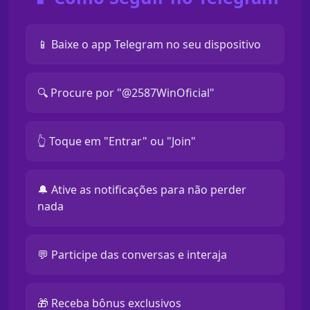
📱 Baixe o app Telegram no seu dispositivo
🔍 Procure por "@2587WinOficial"
👆 Toque em "Entrar" ou "Join"
🔔 Ative as notificações para não perder
nada
💬 Participe das conversas e interaja
🎁 Receba bônus exclusivos