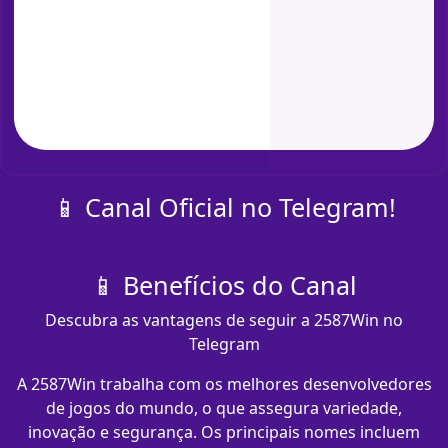
📱 Canal Oficial no Telegram!
📱 Benefícios do Canal
Descubra as vantagens de seguir a 2587Win no
Telegram
A 2587Win trabalha com os melhores desenvolvedores
de jogos do mundo, o que assegura variedade,
inovação e segurança. Os principais nomes incluem